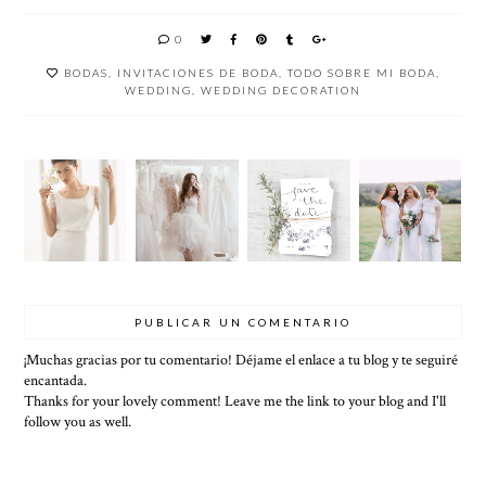
0
BODAS
,
INVITACIONES DE BODA
,
TODO SOBRE MI BODA
,
WEDDING
,
WEDDING DECORATION
TIPO DE
DESCU
33
VESTID
ESCOTE
BRE
IDEAS
OS DE
PARA
QUE
PARA
BODA
TU
VESTID
INVITA
DE
VESTID
O DE
CIONES
ANNA
O DE
NOVIA
DE
CAMPB
NOVIA
TE
BODA
ELL
SENTAR
Á
PUBLICAR UN COMENTARIO
MEJOR
¡Muchas gracias por tu comentario! Déjame el enlace a tu blog y te seguiré
encantada.
Thanks for your lovely comment! Leave me the link to your blog and I'll
follow you as well.