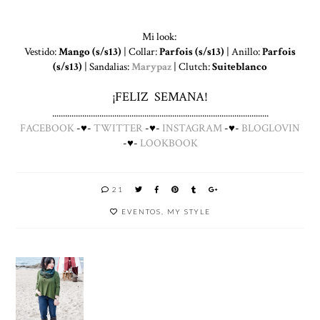
Mi look:
Vestido:
Mango (s/s13)
| Collar:
Parfois (s/s13)
| Anillo:
Parfois
(s/s13)
| Sandalias:
Marypaz
| Clutch:
Suiteblanco
¡FELIZ SEMANA!
.....................................................................................................
FACEBOOK
-♥-
TWITTER
-♥-
INSTAGRAM
-♥-
BLOGLOVIN
-♥-
LOOKBOOK
21
EVENTOS
,
MY STYLE
6
3
CÓMO
DÍA 1 |
LOOKS
CLAVES
LLEVAR
080
CON
PARA
UNA
BARCEL
BOTAS
UN
SUDAD
ONA
DE
LOOK
ERA
FASHIO
AGUA
DE
CON
N -