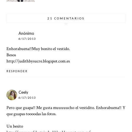
OTOÑO
ESTILO
EDICIÓ
CON
N 22
LLUVIA
21 COMENTARIOS
Anónimo
6/17/2013
Enhorabuena!!Muy bonito el vestido.
Besos
http://judithbysucre.blogspot.com.es
RESPONDER
Ceely
6/17/2013
Pero que guapa!! Me gusta muuuuucho el vestidito. Enhorabuena!! Y
que guapas toooodas las fotos.
Un besito