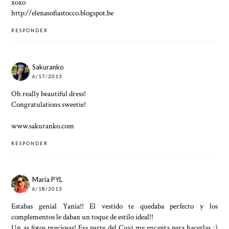
xoxo
http://elenasofiastocco.blogspot.be
RESPONDER
Sakuranko
6/17/2013
Oh really beautiful dress!
Congratulations sweetie!
www.sakuranko.com
RESPONDER
Maria PYL
6/18/2013
Estabas genial Yania!! El vestido te quedaba perfecto y los
complementos le daban un toque de estilo ideal!!
Un as fotos preciosas! Esa parte del Cuvi me encanta para hacerlas ;)