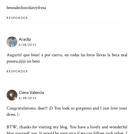
besosdechocolateyfresa
RESPONDER
Araclip
6/18/2013
Augurii! que bien! a por cierto, en todas las fotos llevas la beca mal
puesta.jijiji un beso
RESPONDER
Ciena Valencia
6/18/2013
Congratulations, dear!! :D You look so gorgeous and I just love your
dress. (:
BTW, thanks for visiting my blog. You have a lovely and wonderful
blog yourself, too. It would be very nice if we can follow each other. I