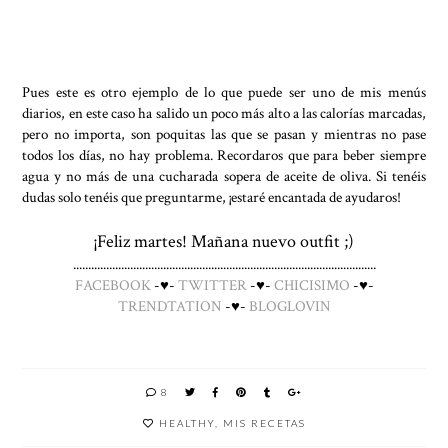
Pues este es otro ejemplo de lo que puede ser uno de mis menús
diarios, en este caso ha salido un poco más alto a las calorías marcadas,
pero no importa, son poquitas las que se pasan y mientras no pase
todos los días, no hay problema. Recordaros que para beber siempre
agua y no más de una cucharada sopera de aceite de oliva. Si tenéis
dudas solo tenéis que preguntarme, ¡estaré encantada de ayudaros!
¡Feliz martes! Mañana nuevo outfit ;)
.....................................................................................................
FACEBOOK
-♥-
TWITTER
-♥-
CHICISIMO
-♥-
TRENDTATION
-♥-
BLOGLOVIN
8
HEALTHY
,
MIS RECETAS