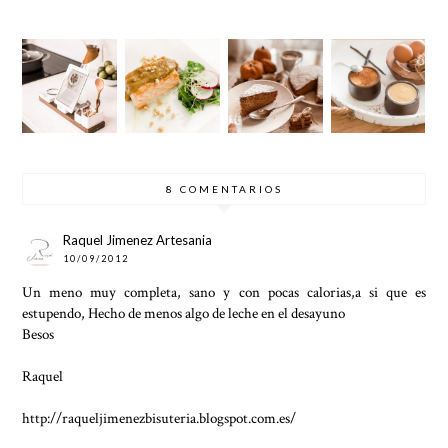
CÓMO
NATILL
SALMÓ
BIZCOC
ORGAN
AS
N
HO DE
IZAR
TRADIC
GASEA
CALABA
MENÚS
IONALE
DO
ZA
Y LA
S
COMPR
A
SEMAN
AL
8 COMENTARIOS
Raquel Jimenez Artesania
10/09/2012
Un meno muy completa, sano y con pocas calorias,a si que es
estupendo, Hecho de menos algo de leche en el desayuno
Besos
Raquel
http://raqueljimenezbisuteria.blogspot.com.es/