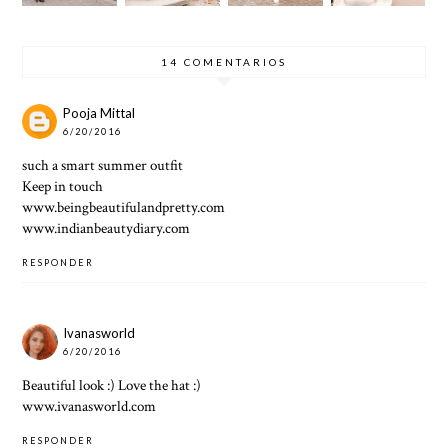
MEZCL
WORKI
NCIA
ANDO
NG
DEL
TEXTU
OTOÑO
14 COMENTARIOS
RAS
Pooja Mittal
6/20/2016
such a smart summer outfit
Keep in touch
www.beingbeautifulandpretty.com
www.indianbeautydiary.com
RESPONDER
Ivanasworld
6/20/2016
Beautiful look :) Love the hat :)
www.ivanasworld.com
RESPONDER