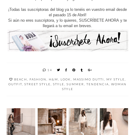
¡Todas las suscriptoras del blog ya lo tenéis en vuestro email desde
el pasado 15 de Abril!
Si aún no eres suscriptora, y lo quieres,
SUSCRÍBETE AHORA
y te
llegará a tu email en breves.
14
BEACH
,
FASHION
,
H&M
,
LOOK
,
MASSIMO DUTTI
,
MY STYLE
,
OUTFIT
,
STREET STYLE
,
STYLE
,
SUMMER
,
TENDENCIA
,
WOMAN
STYLE
COMBI
LA
LAS
UNA
NAR
COMOD
MANGA
ESCAPA
PANTAL
IDAD
S
DA A
ONES
DENTR
GLOBO
GIRON
DE
O DEL
SON LA
A
CUERO
ESTILO
TENDE