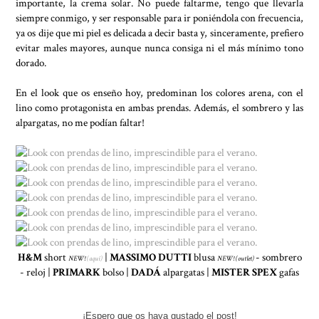
importante, la crema solar. No puede faltarme, tengo que llevarla
siempre conmigo, y ser responsable para ir poniéndola con frecuencia,
ya os dije que mi piel es delicada a decir basta y, sinceramente, prefiero
evitar males mayores, aunque nunca consiga ni el más mínimo tono
dorado.
En el look que os enseño hoy, predominan los colores arena, con el
lino como protagonista en ambas prendas. Además, el sombrero y las
alpargatas, no me podían faltar!
H&M
short
|
MASSIMO DUTTI
blusa
- sombrero
NEW!
(aquí)
NEW! (outlet)
- reloj |
PRIMARK
bolso |
DADÁ
alpargatas |
MISTER SPEX
gafas
¡Espero que os haya gustado el post!