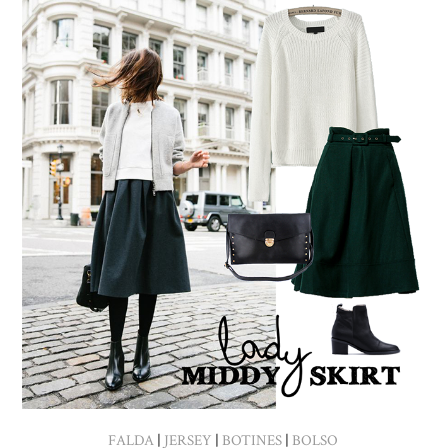
FALDA
|
JERSEY
|
BOTINES
|
BOLSO