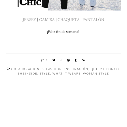
JERSEY
|
CAMISA
|
CHAQUETA
|
PANTALÓN
¡Feliz fin de semana!
8
COLABORACIONES
,
FASHION
,
INSPIRACIÓN
,
QUE ME PONGO
,
SHEINSIDE
,
STYLE
,
WHAT IT WEARS
,
WOMAN STYLE
LOOK
UN
ESCAPA
APRÈS
CAFÉ
DA A
RAINY
SKI
CON
TARRAG
OUTFIT
CON
VISTAS
ONA
ESTILO
DE
LADY
BARCEL
ONA