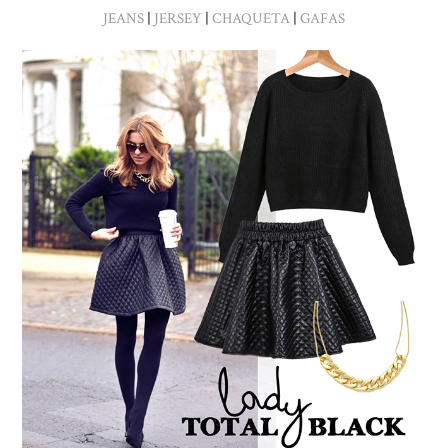
JEANS
|
JERSEY
|
CHAQUETA
|
GAFAS