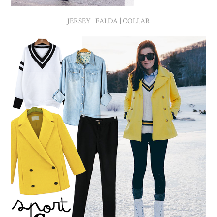
JERSEY
|
FALDA
|
COLLAR