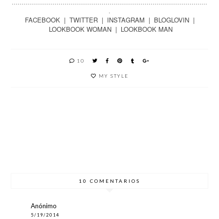
....................................................................................................
.
FACEBOOK
|
TWITTER
|
INSTAGRAM
|
BLOGLOVIN
|
LOOKBOOK WOMAN
|
LOOKBOOK MAN
10
MY STYLE
COMBI
QUE
3
TENDE
NAR
ME
RAZON
NCIA:
UN
PONGO
ES
MEDIA
PANTAL
PARA
PARA
S DE
ÓN
VIAJAR
QUERE
REJILL
PALAZZ
EN
R UN
A
O EN
AVIÓN
MAXI
2017
BLAZER
10 COMENTARIOS
Anónimo
5/19/2014