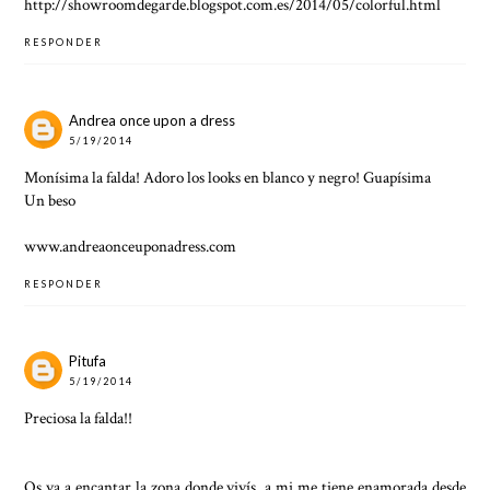
http://showroomdegarde.blogspot.com.es/2014/05/colorful.html
RESPONDER
Andrea once upon a dress
5/19/2014
Monísima la falda! Adoro los looks en blanco y negro! Guapísima
Un beso
www.andreaonceuponadress.com
RESPONDER
Pitufa
5/19/2014
Preciosa la falda!!
Os va a encantar la zona donde vivís, a mi me tiene enamorada desde