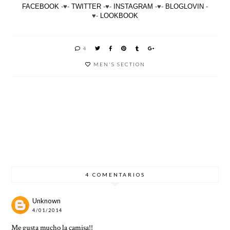
FACEBOOK
-♥-
TWITTER
-♥-
INSTAGRAM
-♥-
BLOGLOVIN
-
♥-
LOOKBOOK
4
MEN'S SECTION
COLOR
NARAN
IVY
HUSKY
JA ES
TRIP
LEAGE
JACKET
TENDE
NCIA
MASUL
INA
4 COMENTARIOS
Unknown
4/01/2014
Me gusta mucho la camisa!!