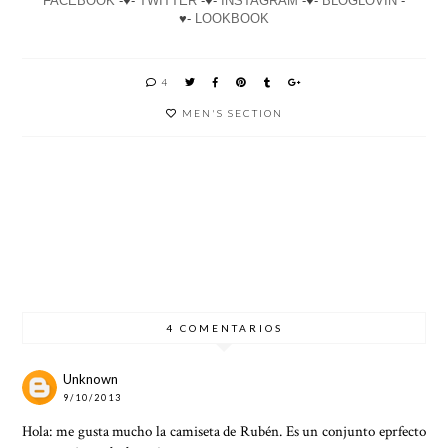
FACEBOOK
-♥-
TWITTER
-♥-
INSTAGRAM
-♥-
BLOGLOVIN
-
♥-
LOOKBOOK
4
MEN'S SECTION
A
TRUE
WHITE
TOUCH
TO
BRITIS
OVER
OF
YOUR
H TIE
GREEN
BURGU
STYLE
NDY
4 COMENTARIOS
Unknown
9/10/2013
Hola: me gusta mucho la camiseta de Rubén. Es un conjunto eprfecto