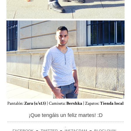
Pantalón:
Zara (s/s13)
| Camiseta:
Bershka
| Zapatos:
Tienda local
¡Que tengáis un feliz martes! :D
....................................................................................................
.