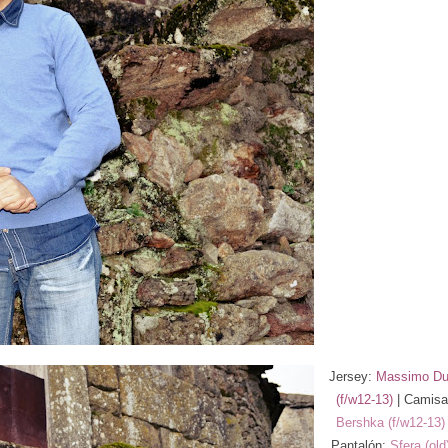
Jersey:
Massimo Dut
(f/w12-13)
| Camisa
Bershka (f/w12-13)
Pantalón:
Sfera (old