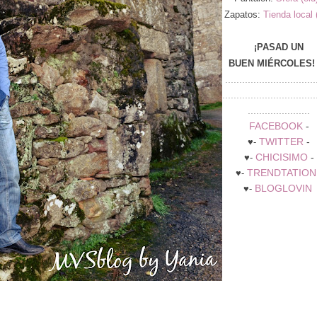
Zapatos:
Tienda local 
¡PASAD UN
BUEN
MIÉRCOLES
!
................................
.................................
......................
FACEBOOK
-
TWITTER
-
♥-
CHICISIMO
-
♥-
TRENDTATION
♥-
BLOGLOVIN
♥-