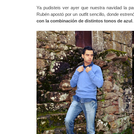
Ya pudisteis ver ayer que nuestra navidad la p
Rubén apostó por un outfit sencillo, donde estren
con la
combinación
de distintos tonos de azul