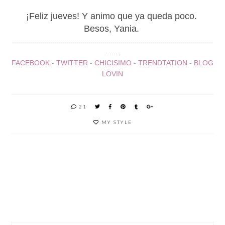
¡Feliz jueves! Y animo que ya queda poco.
Besos, Yania.
....................................................................................................
.......
FACEBOOK
-
TWITTER
-
CHICISIMO
-
TRENDTATION
-
BLOG
LOVIN
21
MY STYLE
CÓMO
CUADR
PANTAL
#YOUR
LLEVAR
OS
ÓN
MOVE
UN
VICHY
CULOTT
CON
VESTID
PARA
E PARA
SWATC
O
PRIMAV
PRIMAV
H SKIN
LARGO
ERA-
ERA-
EN
VERAN
VERAN
VERAN
O 2017
O 2017
O