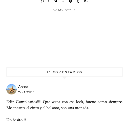
11
MY STYLE
CUADR
PANTAL
COMBI
#YOUR
OS
ÓN
NAR
MOVE
VICHY
CULOTT
UN
CON
PARA
E PARA
PANTAL
SWATC
PRIMAV
PRIMAV
ÓN
H SKIN
ERA-
ERA-
PALAZZ
VERAN
VERAN
O EN
O 2017
O 2017
2017
11 COMENTARIOS
Arena
9/21/2011
Feliz Cumpleaños!!!! Que wapa con ese look, bueno como siempre.
Me encanta el cinto y el bolsooo, son una monada.
Un besito!!!