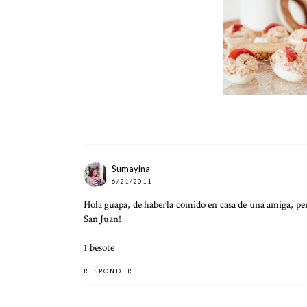
CALABACÍN
HUEVOS REL
RELLENO DE POLLO Y
CON MAYON
CHAMPIÑONES
LIGHT
Sumayina
6/21/2011
Hola guapa, de haberla comido en casa de una amiga, pero 
San Juan!
1 besote
RESPONDER