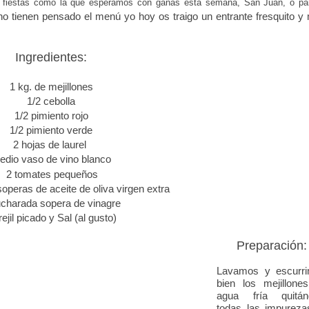
as fiestas como la que esperamos con ganas esta semana, San Juan, o pa
no tienen pensado el menú yo hoy os traigo un entrante fresquito y
Ingredientes:
1 kg. de mejillones
1/2 cebolla
1/2 pimiento rojo
1/2 pimiento verde
2 hojas de laurel
edio vaso de vino blanco
2 tomates pequeños
operas de aceite de oliva virgen extra
ucharada sopera de vinagre
ejil picado y Sal (al gusto)
Preparación:
Lavamos y escurr
bien los mejillone
agua fría quitán
todas las impureza