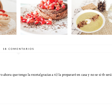
CREMA DE
LENOS
MUG CAKE DE
VERDURAS CON
ESA
CHOCOLATE FIT
NUBE DE QUESO Y
SÉSAMO
18 COMENTARIOS
ahora que tengo la receta(gracias a ti) la prepararé en casa y no se si tb será