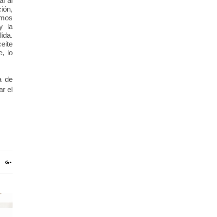
al al
ión,
emos
y la
ida.
eite
e, lo
a de
r el