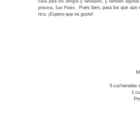
casa para los amigos y familiares, y también algun
Pues bien, para los que aún 
próxima, San Pedro.
rico. ¡Espero que os guste!
M
3 cucharadas s
1 c
Per