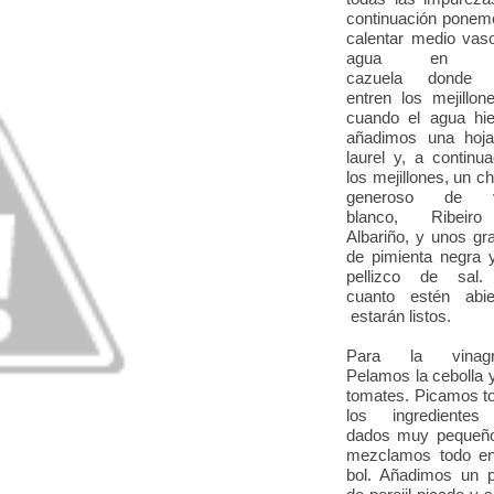
continuación ponem
calentar medio vas
agua en u
cazuela donde 
entren los mejillon
cuando el agua hie
añadimos una hoj
laurel y, a continua
los mejillones, un c
generoso de v
blanco, Ribeir
Albariño, y unos gr
de pimienta negra 
pellizco de sal.
cuanto estén abie
estarán listos.
Para la vinagre
Pelamos la cebolla y
tomates. Picamos t
los ingrediente
dados muy pequeñ
mezclamos todo e
bol. Añadimos un 