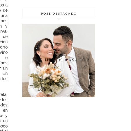
os a
o de
POST DESTACADO
na
nos
es y
rva,
a de
ción
horro
ino
o o
¡NOS HEMOS CASADO!
anos
y un
En
rtos
ta;
 los
odos
s en
os y
n un
poco