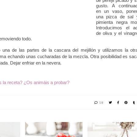
de perejil picado y s
gusto.
A continuac
en un vaso, pon
una pizca de sal 
pimienta negra mol
Introducimos el ac
de oliva y el vinagr
removiendo todo.
una de las partes de la cascara del mejillón y utilizamos la otr
ima echando unas cucharadas de la mezcla. Otra posibilidad es saca
lada
Dejar enfriar en la nevera.
.
 la receta? ¿Os animáis a probar?
18