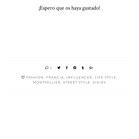
¡Espero que os haya gustado!
2
FASHION
,
FRANCIA
,
INFLUENCER
,
LIFE STYLE
,
MONTPELLIER
,
STREET STYLE
,
VIAJES
LA
ESTE
ESTE
CUAND
BOINA,
INVIER
OTOÑO
O EL
EL
NO
LLEVAR
OTOÑO
COMPL
NECESI
ÁS
LLEGA
EMENT
TAS
GRANA
CALUR
O DE
UNAS
TE
OSO
ESTA
BOTAS