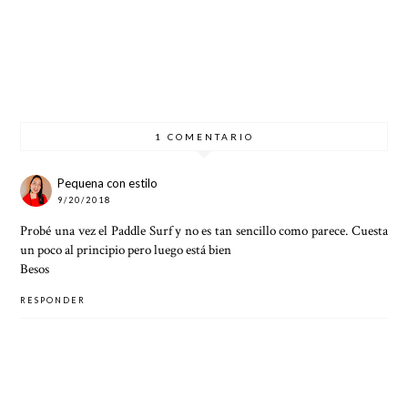
TERRAZ
DÍA 2 |
DÍA 1 |
COTTO
A DEL
080
080
N
HOTEL
BARCEL
BARCEL
HOUSE
INDIGO
ONA
ONA
BARCEL
BARCEL
FASHIO
FASHIO
ONA
ONA
N -
N -
EDICIÓ
EDICIÓ
N 22
N 22
1 COMENTARIO
Pequena con estilo
9/20/2018
Probé una vez el Paddle Surf y no es tan sencillo como parece. Cuesta
un poco al principio pero luego está bien
Besos
RESPONDER