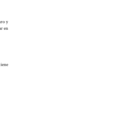
aro y
ar en
tiene