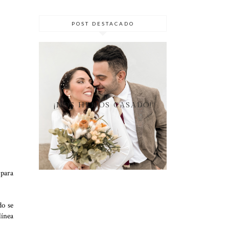
POST DESTACADO
¡NOS HEMOS CASADO!
 para
do se
línea