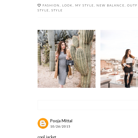
FASHION
,
LOOK
,
MY STYLE
,
NEW BALANCE
,
OUTF
STYLE
,
STYLE
TRUCOS PARA
MI PRENDA
MÁS GUA
PREFERIDA PARA EL
DURANTE 
EMBARAZO
EMBARA
Pooja Mittal
10/26/2015
cool jacket