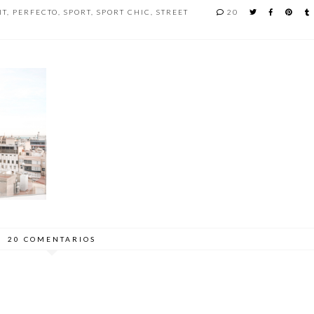
IT
,
PERFECTO
,
SPORT
,
SPORT CHIC
,
STREET
20
 LUCIR
PA
UN FIN DE SEMANA
RELAX EN EL
EL
EN ALEMANIA
EMBALSE DE SALAS
ZO
20 COMENTARIOS