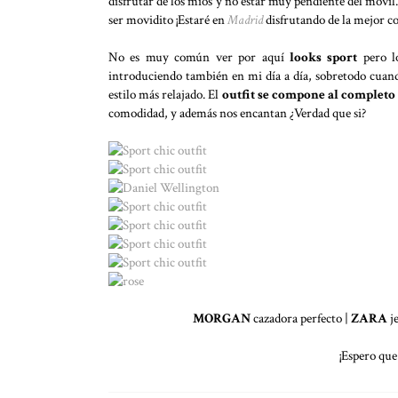
disfrutar de los míos y no estar muy pendiente del móvi
ser movidito ¡Estaré en
Madrid
disfrutando de la mejor 
No es muy común ver por aquí
looks sport
pero
l
introduciendo también en mi día a día, sobretodo cuan
estilo más relajado. El
outfit se compone al completo 
comodidad, y además nos encantan ¿Verdad que si?
MORGAN
cazadora perfecto |
ZARA
je
¡Espero que