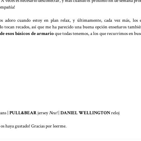
l. A veces es necesario desconectar, y más cuando el próximo fin de semana pr
compañía!
os adoro cuando estoy en plan relax, y últimamente, cada vez más, los 
do tocan recados, así que me ha parecido una buena opción enseñaros tambi
de esos básicos de armario
que todas tenemos, a los que recurrimos en bus
ans |
PULL&BEAR
jersey
New!
|
DANIEL WELLINGTON
reloj
 os haya gustado! Gracias por leerme.