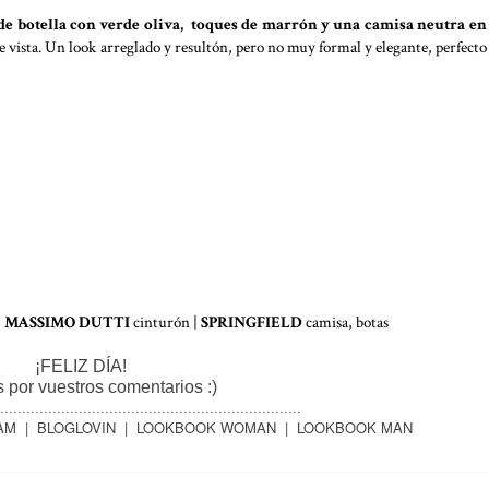
 botella con verde oliva, toques de marrón y una camisa neutra en 
 vista. Un look arreglado y resultón, pero no muy formal y elegante, perfecto
|
MASSIMO DUTTI
cinturón |
SPRINGFIELD
camisa, botas
¡FELIZ DÍA!
 por vuestros comentarios :)
.....................................................................
AM
|
BLOGLOVIN
|
LOOKBOOK WOMAN
|
LOOKBOOK MAN