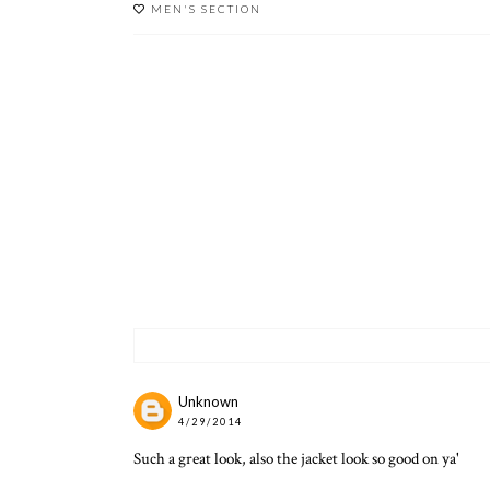
MEN'S SECTION
LOOKING FOR MY
POLO NA
SHIP
Unknown
4/29/2014
Such a great look, also the jacket look so good on ya'