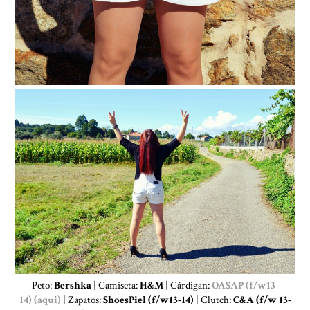
Peto:
Bershka
| Camiseta:
H&M
| Cárdigan:
OASAP (f/w13-
14) (aqui)
| Zapatos:
ShoesPiel (f/w13-14)
| Clutch:
C&A (f/w 13-