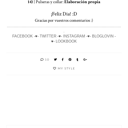
14)
| Pulseras y collar:
Elaboración propia
¡Feliz Dia! :D
Gracias por vuestros comentarios :)
....................................................................................................
.
FACEBOOK
-♥-
TWITTER
-♥-
INSTAGRAM
-♥-
BLOGLOVIN
-
♥-
LOOKBOOK
10
MY STYLE
UN
MI
CÓMO
¿QUÉ
ACCES
SECRET
VESTIR
BÁSICO
ORIO
O PARA
CON
S
QUE
COMPR
COLORE
NECESI
MARCA
AR EN
S DE
TAS EN
TENDE
ASOS
OTOÑO
TU
NCIA
CON
ARMAR
DESCU
IO?
ENTOS