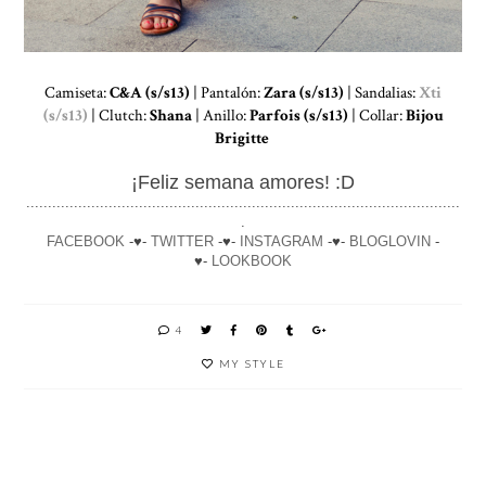
Camiseta:
C&A (s/s13)
| Pantalón:
Zara (s/s13)
| Sandalias:
Xti
(s/s13)
| Clutch:
Shana
| Anillo:
Parfois (s/s13)
| Collar:
Bijou
Brigitte
¡Feliz semana amores! :D
....................................................................................................
.
FACEBOOK
-♥-
TWITTER
-♥-
INSTAGRAM
-♥-
BLOGLOVIN
-
♥-
LOOKBOOK
4
MY STYLE
LOOK
¿QUE
UN
MI
PARA
ME
ACCES
SECRET
UNA
PONGO
ORIO
O PARA