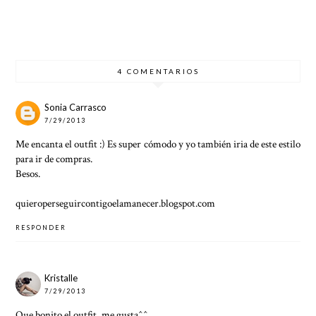
CENA
EN
QUE
COMPR
INFOR
AÑO
MARCA
AR EN
MAL
NUEVO
TENDE
ASOS
EN
?
NCIA
CON
INVIER
DESCU
NO
ENTOS
4 COMENTARIOS
Sonia Carrasco
7/29/2013
Me encanta el outfit :) Es super cómodo y yo también iria de este estilo
para ir de compras.
Besos.
quieroperseguircontigoelamanecer.blogspot.com
RESPONDER
Kristalle
7/29/2013
Que bonito el outfit, me gusta^^