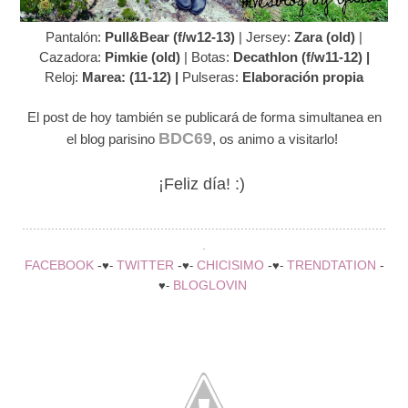
Pantalón:
Pull&Bear (f/w12-13)
| Jersey:
Zara (old)
|
Cazadora:
Pimkie (old)
| Botas:
Decathlon (f/w11-12) |
Reloj:
Marea: (11-12) |
Pulseras:
Elaboración propia
El post de hoy también se publicará de forma simultanea en
BDC69
el blog parisino
, os animo a visitarlo!
¡Feliz día! :)
....................................................................................................
.
FACEBOOK
-
TWITTER
-
CHICISIMO
-
TRENDTATION
-
♥-
♥-
♥-
BLOGLOVIN
♥-