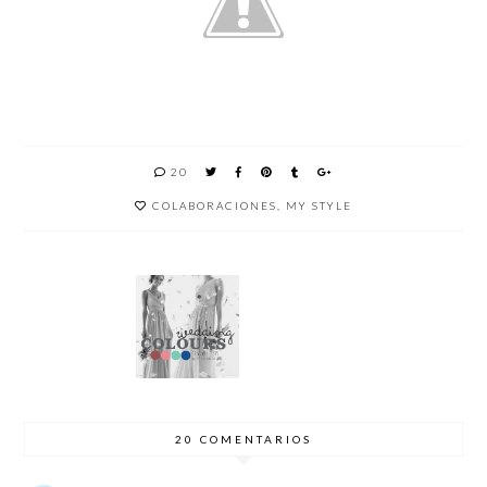
20
COLABORACIONES
,
MY STYLE
DESCU
COLORE
DREAM
PULSER
BRE EL
S
UP
AS
REAFIR
PANTO
AGENC
CONTA
MANTE
NE
IA
CTLESS
DE
PARA
CREATI
CRIACE
BODAS
VA
LLS
2015
20 COMENTARIOS