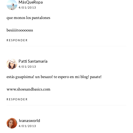
MásQueRopa
4/01/2013
que monos los pantalones
besiiiitooooosss
RESPONDER
Patti Santamaria
4/01/2013
estás guapísima! un besazo! te espero en mi blog! pasate!
www.shoesandbasics.com
RESPONDER
Ivanasworld
4/01/2013