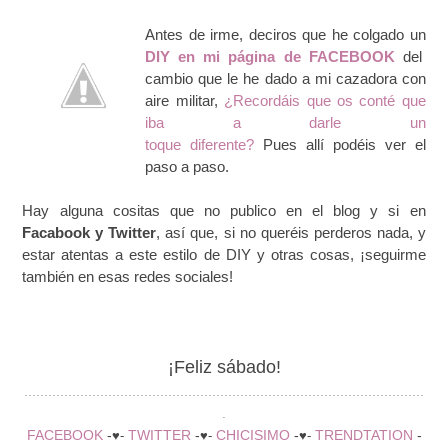
Antes de irme, deciros que he colgado un
DIY en mi página de FACEBOOK
del
cambio que le he dado a mi cazadora con
aire militar,
¿
Recordáis que os conté que
iba a darle un
toque diferente?
Pues allí podéis ver el
paso a paso.
Hay alguna cositas que no publico en el blog y si en
Facabook y Twitter
, así que, si no queréis perderos nada, y
estar atentas a este estilo de DIY y otras cosas, ¡seguirme
también en esas redes sociales!
¡Feliz sábado!
....................................................................................................
.
FACEBOOK
-
TWITTER
-
CHICISIMO
-
TRENDTATION
-
♥-
♥-
♥-