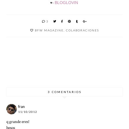
BLOGLOVIN
♥-
3
BFW MAGAZINE
,
COLABORACIONES
RUTINA
FACIAL
DAVID
DW
PRIMU
CON
NOVAS
WATCH
X TECH
GERMA
WORKS
INE DE
CAPUC
CINI
3 COMENTARIOS
fran
11/10/2012
q grande eres!
besos