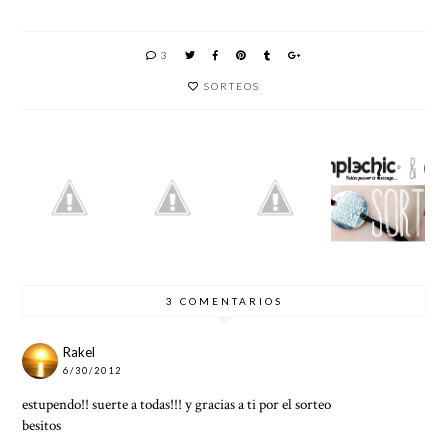
3
SORTEOS
LISTA
LISTA
ORO
SORTEO
DEFINI
PROVIS
PARECE
PULSER
TIVA
IONAL
,
A
SORTEO
SORTEO
PLÁTAN
SIMPLE
"ORO
"ORO
O ES
CHIC
PARECE
PARECE
,
,
PLÁTAN
PLÁTAN
O ES"
O ES"
3 COMENTARIOS
Rakel
6/30/2012
estupendo!! suerte a todas!!! y gracias a ti por el sorteo
besitos