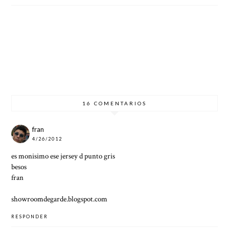
3 IDEAS
3
CÓMO
CÓMO
PARA
RAZON
LLEVAR
LLEVAR
LLEVAR
ES
UN
UNA
BOTAS
PARA
LOOK
FALDA
MILITA
VESTIR
CÓMOD
LÁPIZ
RES
DE
O DE
GRIS
INVIER
NO
16 COMENTARIOS
fran
4/26/2012
es monisimo ese jersey d punto gris
besos
fran
showroomdegarde.blogspot.com
RESPONDER