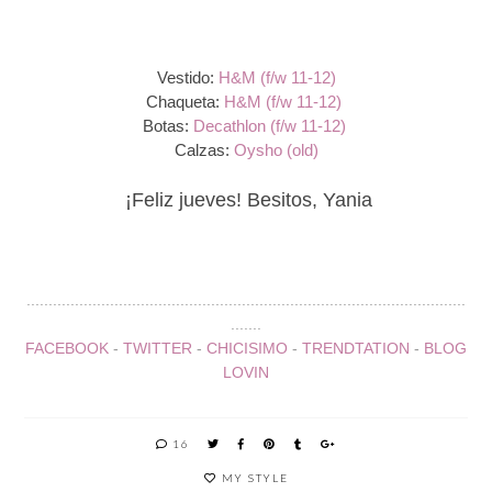
Vestido:
H&M (f/w 11-12)
Chaqueta:
H&M (f/w 11-12)
Botas:
Decathlon (f/w 11-12)
Calzas:
Oysho (old)
¡Feliz jueves! Besitos, Yania
....................................................................................................
.......
FACEBOOK
-
TWITTER
-
CHICISIMO
-
TRENDTATION
-
BLOG
LOVIN
16
MY STYLE