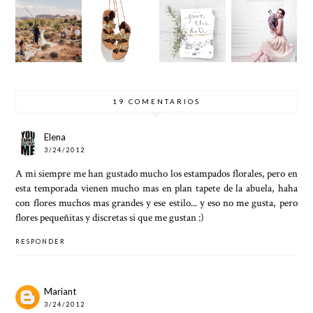
INSPIR
TENDE
33
GUÍA
ACIÓN
NCIA
IDEAS
PARA
PARA
CALZA
PARA
INVITA
UNA
DO
INVITA
DAS DE
BODA
VERAN
CIONES
BODA
DE
O 2016
DE
2016
ESTILO
BODA
BOHO
19 COMENTARIOS
Elena
3/24/2012
A mi siempre me han gustado mucho los estampados florales, pero en
esta temporada vienen mucho mas en plan tapete de la abuela, haha
con flores muchos mas grandes y ese estilo... y eso no me gusta, pero
flores pequeñitas y discretas si que me gustan :)
RESPONDER
Mariant
3/24/2012