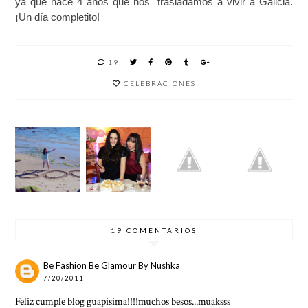
ya que hace 4 años que nos trasladamos a vivir a Galicia.
¡Un día completito!
19
CELEBRACIONES
¡DESPI
SISTER
MY
DIEND
¡1500!
PARTY
LOVE
O EL
2011!
19 COMENTARIOS
Be Fashion Be Glamour By Nushka
7/20/2011
Feliz cumple blog guapisima!!!!muchos besos...muaksss