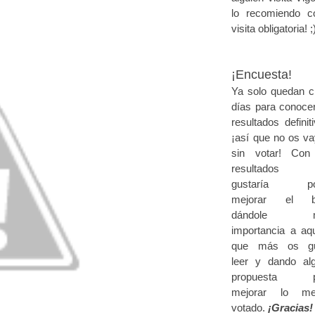
lo recomiendo 
visita obligatoria! ;
¡Encuesta!
Ya solo quedan c
días para conocer
resultados definit
¡así que no os va
sin votar!
Con
resultados
gustaría po
mejorar el bl
dándole m
importancia a aqu
que más os gu
leer y dando al
propuesta p
mejorar lo me
votado.
¡Gracias!