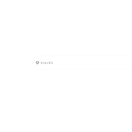
VIAJES
ANNE FRAN
BYE LEIDEN!
HOUSE