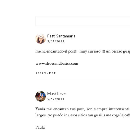
Patti Santamaria
5/17/2011
me ha encantado el post!!! muy curioso!!!! un besazo gua
www.shoesandbasics.com
RESPONDER
Must Have
5/17/2011
Yania me encantan tus post, son siempre interensanti
largos...yo puedo ir a esos sitios tan guaiiis me coge lejos!!
Paula