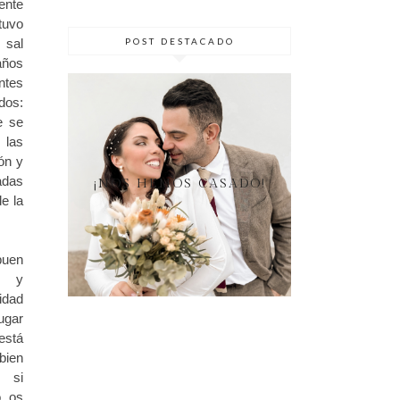
ente
tuvo
 sal
POST DESTACADO
años
tes
dos:
e se
 las
ón y
adas
¡NOS HEMOS CASADO!
de la
buen
do y
idad
ugar
está
en
 si
o, os