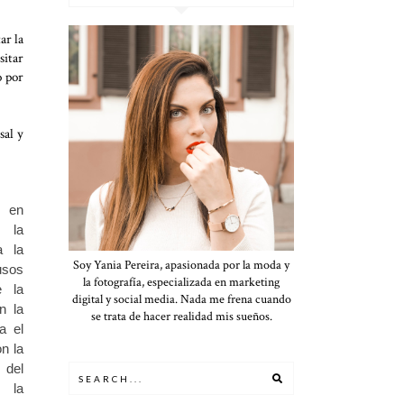
ar la
sitar
o por
sal y
o en
 la
a la
Soy Yania Pereira, apasionada por la moda y
usos
la fotografía, especializada en marketing
e la
digital y social media. Nada me frena cuando
n la
se trata de hacer realidad mis sueños.
a el
n la
del
e la