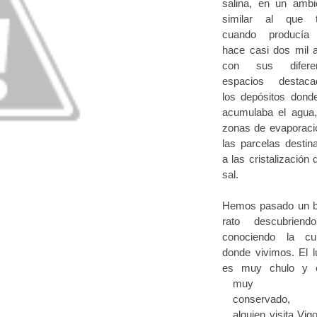
salina, en un ambi
similar al que 
cuando producía
hace casi dos mil 
con sus diferen
espacios destaca
los depósitos dond
acumulaba el agua,
zonas de evaporaci
las parcelas destin
a las cristalización 
sal.
Hemos pasado un 
rato descubrien
conociendo la cu
donde vivimos. El l
es muy chulo y 
muy bi
conservado,
alguien visita Vig