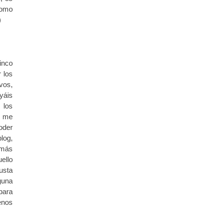
como
)
inco
 los
ivos,
yáis
 los
 me
der
og,
ás
ello
sta
guna
ara
nos